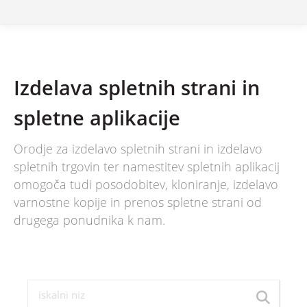
Izdelava spletnih strani in
spletne aplikacije
Orodje za izdelavo spletnih strani in izdelavo
spletnih trgovin ter namestitev spletnih aplikacij
omogoča tudi posodobitev, kloniranje, izdelavo
varnostne kopije in prenos spletne strani od
drugega ponudnika k nam.