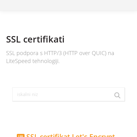
SSL certifikati
SSL podpora s HTTP/3 (HTTP over QUIC) na
LiteSpeed tehnologiji.
SSL certifikat Let's Encrypt