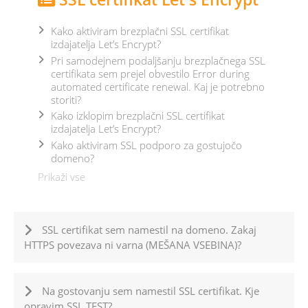
Kako aktiviram brezplačni SSL certifikat
izdajatelja Let’s Encrypt?
Pri samodejnem podaljšanju brezplačnega SSL
certifikata sem prejel obvestilo Error during
automated certificate renewal. Kaj je potrebno
storiti?
Kako izklopim brezplačni SSL certifikat
izdajatelja Let’s Encrypt?
Kako aktiviram SSL podporo za gostujočo
domeno?
Prikaži vse
SSL certifikat sem namestil na domeno. Zakaj
HTTPS povezava ni varna (MEŠANA VSEBINA)?
Na gostovanju sem namestil SSL certifikat. Kje
opravim SSL TEST?