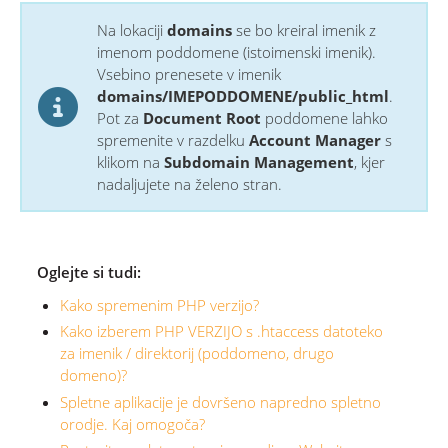
Na lokaciji
domains
se bo kreiral imenik z
imenom poddomene (istoimenski imenik).
Vsebino prenesete v imenik
domains/IMEPODDOMENE/public_html
.
Pot za
Document Root
poddomene lahko
spremenite v razdelku
Account Manager
s
klikom na
Subdomain Management
, kjer
nadaljujete na želeno stran.
Oglejte si tudi:
Kako spremenim PHP verzijo?
Kako izberem PHP VERZIJO s .htaccess datoteko
za imenik / direktorij (poddomeno, drugo
domeno)?
Spletne aplikacije je dovršeno napredno spletno
orodje. Kaj omogoča?