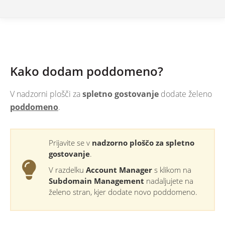
Kako dodam poddomeno?
V nadzorni plošči za
spletno gostovanje
dodate želeno
poddomeno
.
Prijavite se v
nadzorno ploščo za spletno
gostovanje
.
V razdelku
Account Manager
s klikom na
Subdomain Management
nadaljujete na
želeno stran, kjer dodate novo poddomeno.