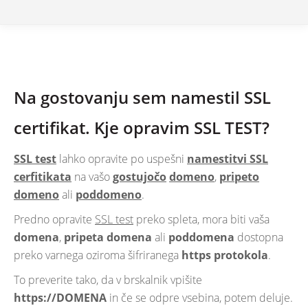
Na gostovanju sem namestil SSL
certifikat. Kje opravim SSL TEST?
SSL test
lahko opravite po uspešni
namestitvi SSL
cerfitikata
na vašo
gostujočo
domeno
,
pripeto
domeno
ali
poddomeno
.
Predno opravite
SSL test
preko spleta, mora biti vaša
domena
,
pripeta domena
ali
poddomena
dostopna
preko varnega oziroma šifriranega
https protokola
.
To preverite tako, da v brskalnik vpišite
https://DOMENA
in če se odpre vsebina, potem deluje.