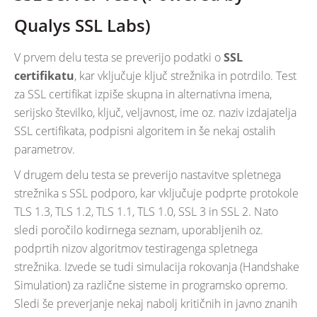
Qualys SSL Labs)
V prvem delu testa se preverijo podatki o
SSL
certifikatu
, kar vključuje ključ strežnika in potrdilo. Test
za SSL certifikat izpiše skupna in alternativna imena,
serijsko številko, ključ, veljavnost, ime oz. naziv izdajatelja
SSL certifikata, podpisni algoritem in še nekaj ostalih
parametrov.
V drugem delu testa se preverijo nastavitve spletnega
strežnika s SSL podporo, kar vključuje podprte protokole
TLS 1.3, TLS 1.2, TLS 1.1, TLS 1.0, SSL 3 in SSL 2. Nato
sledi poročilo kodirnega seznam, uporabljenih oz.
podprtih nizov algoritmov testiragenga spletnega
strežnika. Izvede se tudi simulacija rokovanja (Handshake
Simulation) za različne sisteme in programsko opremo.
Sledi še preverjanje nekaj nabolj kritičnih in javno znanih