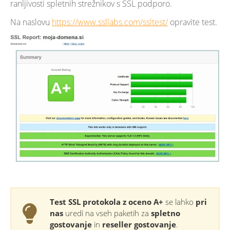
ranljivosti spletnih strežnikov s SSL podporo.
Na naslovu
https://www.ssllabs.com/ssltest/
opravite test.
Test SSL protokola z oceno A+
se lahko
pri
nas
uredi na vseh paketih za
spletno
gostovanje
in
reseller gostovanje
.