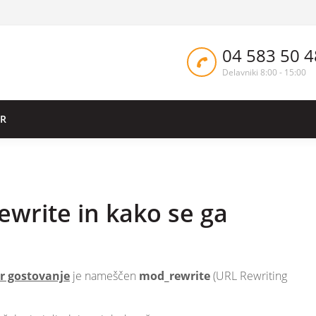
04 583 50 4
Delavniki 8:00 - 15:00
ER
write in kako se ga
er gostovanje
je nameščen
mod_rewrite
(URL Rewriting