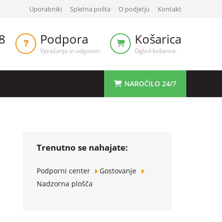
Uporabniki
Spletna pošta
O podjetju
Kontakt
8
Podpora
Košarica
Vprašanja in odgovori
Ogled košarice
NAROČILO 24/7
Trenutno se nahajate:
Podporni center
Gostovanje
Nadzorna plošča