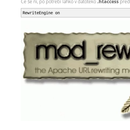
Če še ni, po potrebi lahko v datoteko
.htaccess
pred 
RewriteEngine on