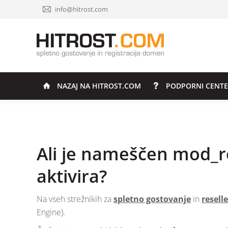
info@hitrost.com
NAZAJ NA HITROST.COM
PODPORNI CENT
Ali je nameščen mod_re
aktivira?
Na vseh strežnikih za
spletno gostovanje
in
resell
Engine).