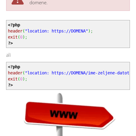
domene.
<?php
header
(
"location: https://DOMENA"
)
;
exit
(
0
)
;
?>
ali
<?php
header
(
"location: https://DOMENA/ime-zeljene-datotek
exit
(
0
)
;
?>