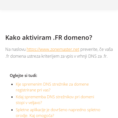
Kako aktiviram .FR domeno?
Na naslovu
https://www.zonemaster.net
preverite, če vaša
.fr domena ustreza kriterijem za vpis v vrhnji DNS za .fr.
Oglejte si tudi:
Kje spremenim DNS strežnike za domene
registrirane pri vas?
Kdaj sprememba DNS strežnikov pri domeni
stopi v veljavo?
Spletne aplikacije je dovršeno napredno spletno
orodje. Kaj omogoča?