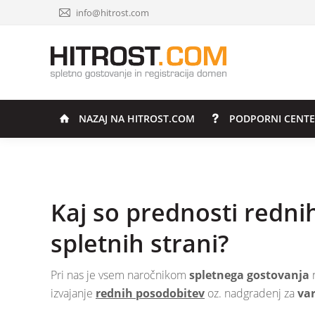
info@hitrost.com
NAZAJ NA HITROST.COM
PODPORNI CENT
Kaj so prednosti redn
spletnih strani?
Pri nas je vsem naročnikom
spletnega gostovanja
n
izvajanje
rednih posodobitev
oz. nadgradenj za
var