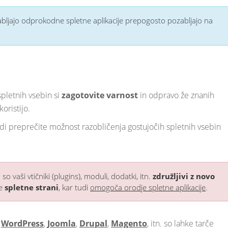
porabljajo odprokodne spletne aplikacije prepogosto pozabljajo na
spletnih vsebin si
zagotovite varnost
in odpravo že znanih
oristijo.
di preprečite možnost razobličenja gostujočih spletnih vsebin
o vaši vtičniki (plugins), moduli, dodatki, itn.
združljivi z novo
ne
spletne strani
, kar tudi
omogoča orodje spletne aplikacije
.
i
WordPress
,
Joomla
,
Drupal
,
Magento
, itn. so lahke tarče