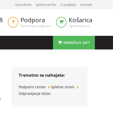
Uporabniki
Spletna pošta
O podjetju
Kontakt
8
Podpora
Košarica
Vprašanja in odgovori
Ogled košarice
NAROČILO 24/7
Trenutno se nahajate:
Podporni center
Spletne strani
Odpravljanje težav
a