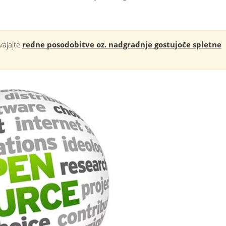
vajajte
redne posodobitve oz. nadgradnje gostujoče spletne