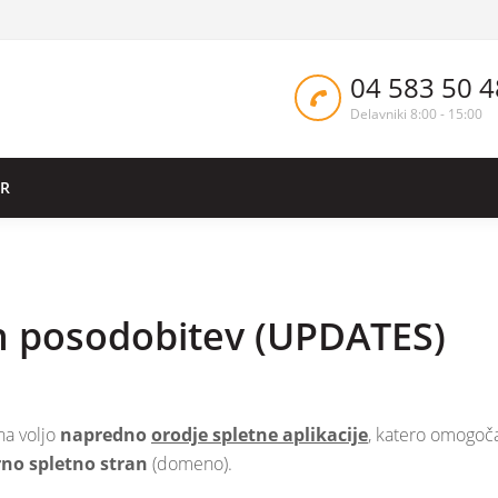
04 583 50 4
Delavniki 8:00 - 15:00
ER
ih posodobitev (UPDATES)
a voljo
napredno
orodje spletne aplikacije
, katero omogoč
no spletno stran
(domeno).