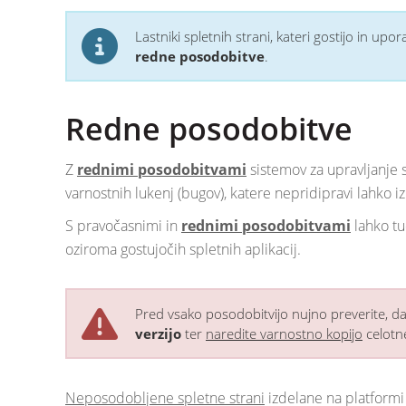
Lastniki spletnih strani, kateri gostijo in u
redne posodobitve
.
Redne posodobitve
Z
rednimi posodobitvami
sistemov za upravljanje 
varnostnih lukenj (bugov), katere nepridipravi lahko izk
S pravočasnimi in
rednimi posodobitvami
lahko tu
oziroma gostujočih spletnih aplikacij.
Pred vsako posodobitvijo nujno preverite, da s
verzijo
ter
naredite varnostno kopijo
celot
Neposodobljene spletne strani
izdelane na platform