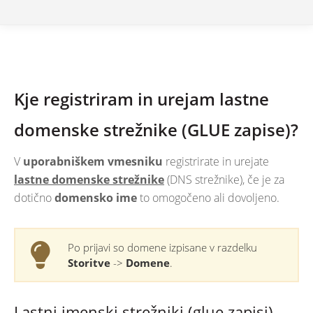
Kje registriram in urejam lastne
domenske strežnike (GLUE zapise)?
V
uporabniškem vmesniku
registrirate in urejate
lastne domenske strežnike
(DNS strežnike), če je za
dotično
domensko ime
to omogočeno ali dovoljeno.
Po prijavi so domene izpisane v razdelku
Storitve
->
Domene
.
Lastni imenski strežniki (glue zapisi)