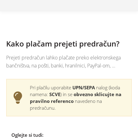
Kako plačam prejeti predračun?
Prejeti predračun lahko plačate preko elektronskega
bančništva, na pošti, banki, hranilnici, PayPal-om, …
Pri plačilu uporabite
UPN/SEPA
nalog (koda
namena:
SCVE
) in se
obvezno sklicujte na
pravilno referenco
navedeno na
predračunu.
Oglejte si tudi: