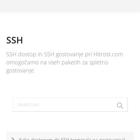
SSH
SSH dostop in SSH gostovanje pri Hitrost.com
omogočamo na vseh paketih za spletno
gostovanje.
Kako dostopam do SSH terminala na gostovanju?