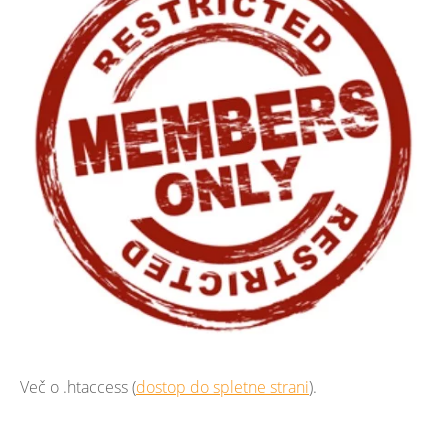
Več o .htaccess (
dostop do spletne strani
).