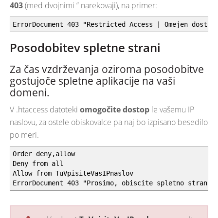
403
(med dvojnimi ” narekovaji), na primer:
ErrorDocument 403 "Restricted Access | Omejen dostop
Posodobitev spletne strani
Za čas vzdrževanja oziroma posodobitve
gostujoče spletne aplikacije na vaši
domeni.
V .htaccess datoteki
omogočite dostop
le vašemu IP
naslovu, za ostele obiskovalce pa naj bo izpisano besedilo
po meri.
Order deny,allow
Deny from all
Allow from TuVpisiteVasIPnaslov
ErrorDocument 403 "Prosimo, obiscite spletno stran k