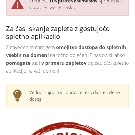
Vrednost
TuVpisiteVasIPnaslov
spremenite
v pravilen vaš IP naslov.
Za čas iskanje zapleta z gostujočo
spletno aplikacijo
Z navedenim namigom
omejitve dostopa do spletnih
vsebin na domeni
na točno dolečen IP naslov, si lahko
pomagate
tudi
v primeru zapletov
z gostujočo spletno
aplikacijo na vaši domeni.
Vedno nujno tudi opravite test, da ste želeno
dosegli.